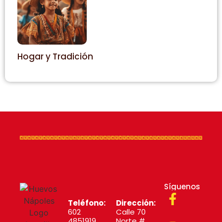
Hogar y Tradición
Síguenos
Teléfono:
Dirección:
602
Calle 70
4851919
Norte #