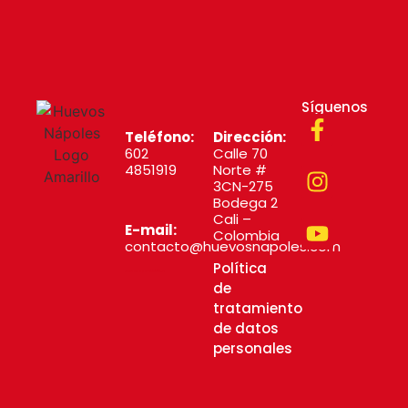
Síguenos
Teléfono:
Dirección:
602
Calle 70
4851919
Norte #
3CN-275
Bodega 2
Cali –
E-mail:
Colombia
contacto@huevosnapoles.com
Política
Diseñado por MYSTARTCO
de
tratamiento
de datos
personales