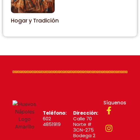
Hogar y Tradición
Síguenos
Teléfono:
Dirección:
602
Calle 70
4851919
Norte #
3CN-275
Bodega 2