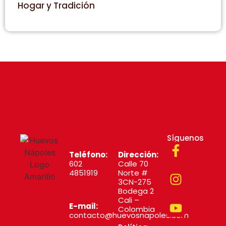
Hogar y Tradición
Síguenos
Teléfono:
Dirección:
602
Calle 70
4851919
Norte #
3CN-275
Bodega 2
Cali –
E-mail:
Colombia
contacto@huevosnapoles.com