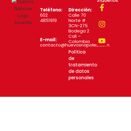
Síguenos
Teléfono:
Dirección:
602
Calle 70
4851919
Norte #
3CN-275
Bodega 2
Cali –
E-mail:
Colombia
contacto@huevosnapoles.com
Política
Diseñado por MYSTARTCO
de
tratamiento
de datos
personales