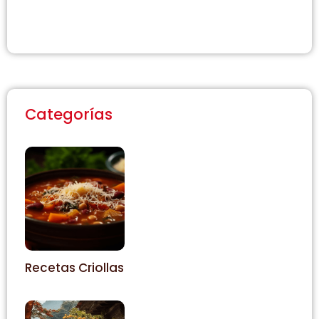
s
Se
Categorías
Recetas Criollas