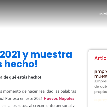
Inic
2021 y muestra
Artic
s hecho!
¡Empr
muest
a de qué estás hecho!
¡Empre
de qué
s momento de hacer realidad las palabras
propós
año! Por eso en este 2021
Huevos Nápoles
Seguir le
rle sí a los retos, al crecimiento personal y