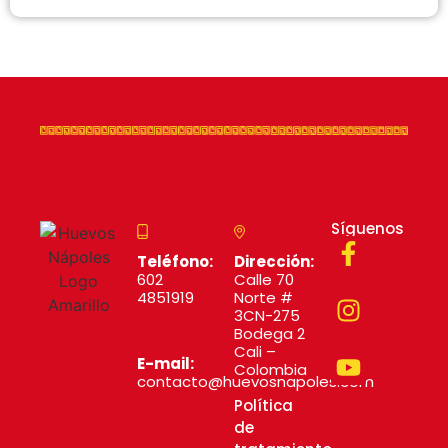
Síguenos
Teléfono:
Dirección:
602
Calle 70
4851919
Norte #
3CN-275
Bodega 2
Cali –
E-mail:
Colombia
contacto@huevosnapoles.com
Política
Diseñado por MYSTARTCO
de