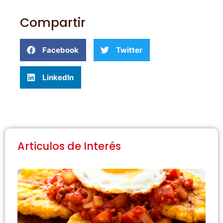
Compartir
Facebook
Twitter
LinkedIn
Articulos de Interés
D
t
c
e
s