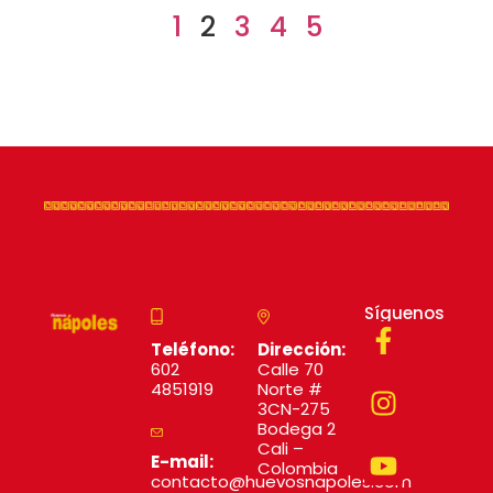
1
2
3
4
5
Síguenos
Teléfono:
Dirección:
602
Calle 70
4851919
Norte #
3CN-275
Bodega 2
Cali –
E-mail:
Colombia
contacto@huevosnapoles.com